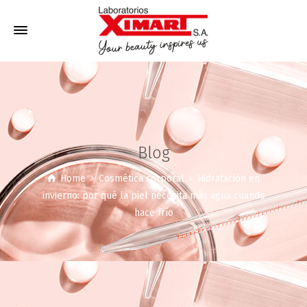
Blog
Home
Cosmética corporal
Hidratación en
invierno: por qué la piel necesita más agua cuando
hace frío