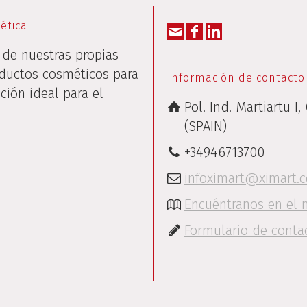
ética
n de nuestras propias
ductos cosméticos para
Información de contacto
cción ideal para el
Pol. Ind. Martiartu I,
(SPAIN)
+34946713700
infoximart@ximart.
Encuéntranos en el
Formulario de conta