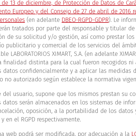
 de 13 de diciembre, de Protección de Datos de Car
to Europeo y del Consejo de 27 de abril de 2016 rel
personales
(en adelante
DBEO-RGPD-GDPR
). Le info
erán tratados por parte del responsable y titular d
ón de su solicitud y/o gestión, así como prestar los
ío publicitario y comercial de los servicios del ámbi
able LABORATORIOS XIMART, S.A. (en adelante XIMART
finalidad distinta para la cual fueron recogidos ni
 datos confidencialmente y a aplicar las medidas d
so no autorizado según establece la normativa vige
e del usuario, supone que los mismos prestan su co
 datos serán almacenados en los sistemas de infor
ncelación, oposición, a la portabilidad de los datos
D y en el RGPD respectivamente.
ina web podrá ser modificada, por adecuación a la
L