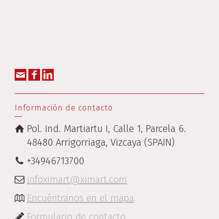
Información de contacto
Pol. Ind. Martiartu I, Calle 1, Parcela 6.
48480 Arrigorriaga, Vizcaya (SPAIN)
+34946713700
infoximart@ximart.com
Encuéntranos en el mapa
Formulario de contacto