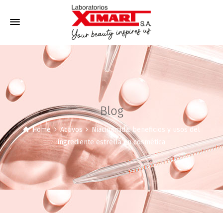
Blog
Home
Activos
Niacinamida: beneficios y usos del
ingrediente estrella en cosmética