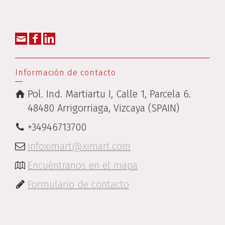
Información de contacto
Pol. Ind. Martiartu I, Calle 1, Parcela 6.
48480 Arrigorriaga, Vizcaya (SPAIN)
+34946713700
infoximart@ximart.com
Encuéntranos en el mapa
Formulario de contacto