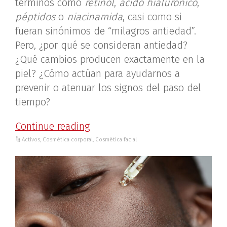
términos como
retinol
,
ácido hialurónico
,
péptidos
o
niacinamida
, casi como si
fueran sinónimos de “milagros antiedad”.
Pero, ¿por qué se consideran antiedad?
¿Qué cambios producen exactamente en la
piel? ¿Cómo actúan para ayudarnos a
prevenir o atenuar los signos del paso del
tiempo?
Continue reading
Activos
,
Cosmética corporal
,
Cosmética facial