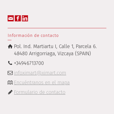
Información de contacto
Pol. Ind. Martiartu I, Calle 1, Parcela 6.
48480 Arrigorriaga, Vizcaya (SPAIN)
+34946713700
infoximart@ximart.com
Encuéntranos en el mapa
Formulario de contacto