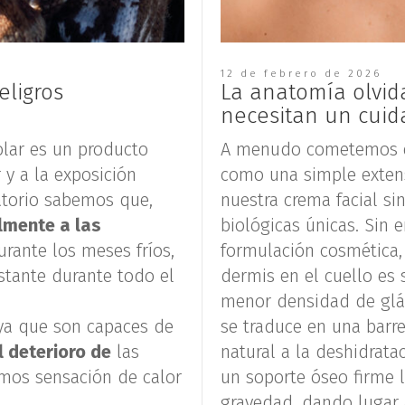
12 de febrero de 2026
eligros
La anatomía olvida
necesitan un cuid
solar es un producto
A menudo cometemos el 
 y a la exposición
como una simple extens
ratorio sabemos que,
nuestra crema facial si
lmente a las
biológicas únicas. Sin 
rante los meses fríos,
formulación cosmética, 
tante durante todo el
dermis en el cuello es 
menor densidad de glán
 ya que son capaces de
se traduce en una barre
 deterioro de
las
natural a la deshidrata
amos sensación de calor
un soporte óseo firme l
gravedad, dando lugar a