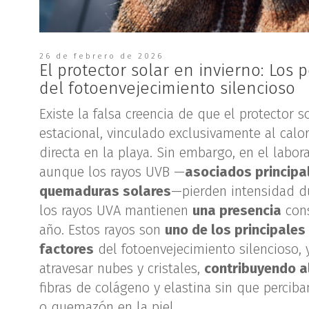
26 de febrero de 2026
El protector solar en invierno: Los p
del fotoenvejecimiento silencioso
Existe la falsa creencia de que el protector 
estacional, vinculado exclusivamente al calor
directa en la playa. Sin embargo, en el labo
aunque los rayos UVB —
asociados principa
quemaduras solares
—pierden intensidad du
los rayos UVA mantienen
una presencia
cons
año. Estos rayos son
uno de los principales
factores
del fotoenvejecimiento silencioso,
atravesar nubes y cristales,
contribuyendo al
fibras de colágeno y elastina sin que percib
o quemazón en la piel.