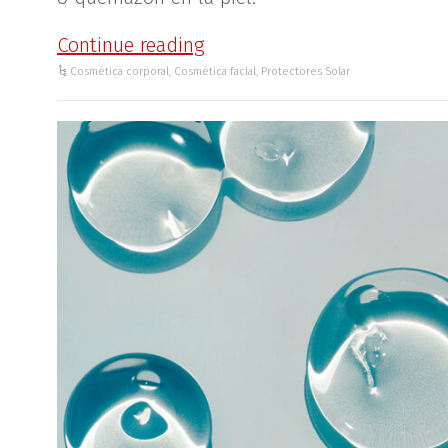
Continue reading
Cosmética corporal
,
Cosmética facial
,
Protectores Solar