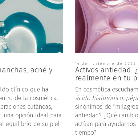
14 de noviembre de 2025
 manchas, acné y
Activos antiedad:
realmente en tu p
aldo clínico que ha
En cosmética escucha
ntro de la cosmética.
ácido hialurónico
,
pépt
teraciones cutáneas,
sinónimos de “milagros
en una opción ideal para
antiedad? ¿Qué cambio
l equilibrio de su piel
actúan para ayudarnos 
tiempo?